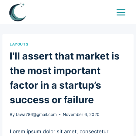
Skip
to
content
LAYOUTS
I’ll assert that market is
the most important
factor in a startup’s
success or failure
By
tawa786@gmail.com
November 6, 2020
Lorem ipsum dolor sit amet, consectetur